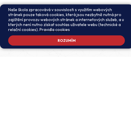
Naše škola zpracovává v souvislosti s využitím webových
stránek pouze taková cookies, která jsou nezbytně nutná pro
zajištění provozu webových stránek a internetových služeb, a u
kterých není nutno získat souhlas uživatele webu (technické a
relační cookies).
Pravidla cookies
ROZUMÍM
Adresa školy
Ředitel školy
Meteorologická 181, 142 00
PhDr. Alexandros
Praha 4 - Libuš
Charalambidis
reditel@zsmeteo.cz
Recepce
Zástupce ředitele pro
+420 242 446 611
organizační záležitosti a