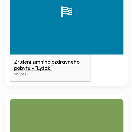
Zrušení zimního ozdravného
pobytu - "Lyžák"
19.1.2022 |