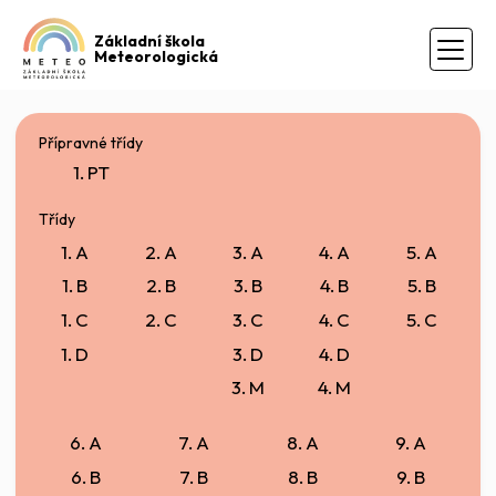
Základní škola
Meteorologická
Přípravné třídy
1. PT
Třídy
1. A
2. A
3. A
4. A
5. A
1. B
2. B
3. B
4. B
5. B
1. C
2. C
3. C
4. C
5. C
1. D
3. D
4. D
3. M
4. M
6. A
7. A
8. A
9. A
6. B
7. B
8. B
9. B