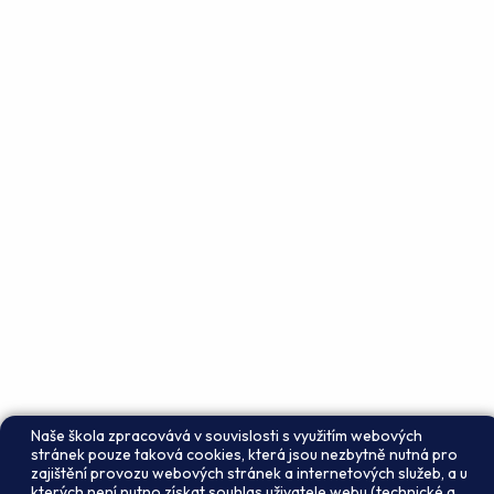
Naše škola zpracovává v souvislosti s využitím webových
stránek pouze taková cookies, která jsou nezbytně nutná pro
zajištění provozu webových stránek a internetových služeb, a u
kterých není nutno získat souhlas uživatele webu (technické a