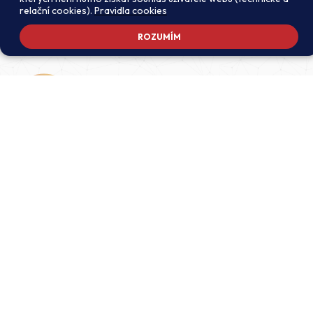
relační cookies).
Pravidla cookies
ROZUMÍM
Adresa školy
Ředitel školy
Meteorologická 181, 142 00
PhDr. Alexandros
Praha 4 - Libuš
Charalambidis
reditel@zsmeteo.cz
Recepce
Zástupce ředitele pro
+420 242 446 611
organizační záležitosti a
KZZV (statutární)
Kontaktní email
Mgr. Monika Exnerová
podatelna@zsmeteo.cz
monika.exnerova@zsmeteo.cz
Datová schránka
Zástupce ředitele pro 1. st
pws34we