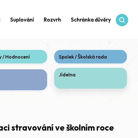
i
Suplování
Rozvrh
Schránka důvěry
 / Hodnocení
Spolek / Školská rada
Jídelna
aci stravování ve školním roce