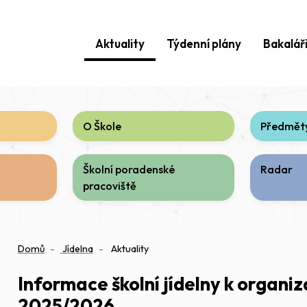
Aktuality
Týdenní plány
Bakalář
O Škole
Předměty
Školní poradenské
Radar
pracoviště
Domů
Jídelna
Aktuality
Informace školní jídelny k organiz
2025/2026