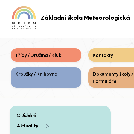
Základní škola
Meteorologická
Třídy / Družina / Klub
Kontakty
Kroužky / Knihovna
Dokumenty školy /
Formuláře
O Jídelně
>
Aktuality