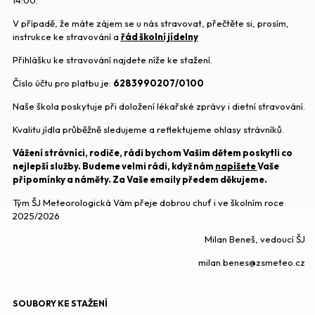
14:00.
V případě, že máte zájem se u nás stravovat, přečtěte si, prosím,
instrukce ke stravování a
řád školní jídelny
Přihlášku ke stravování najdete níže ke stažení.
Číslo účtu pro platbu je:
6283990207/0100
Naše škola poskytuje při doložení lékařské zprávy i dietní stravování.
Kvalitu jídla průběžně sledujeme a reflektujeme ohlasy strávníků.
Vážení strávníci, rodiče,
rádi bychom Vašim dětem poskytli co
nejlepší služby. Budeme velmi rádi, když nám
napíšete
Vaše
připomínky a náměty. Za Vaše emaily předem děkujeme.
Tým ŠJ Meteorologická Vám přeje dobrou chuť i ve školním roce
2025/2026
Milan Beneš, vedoucí ŠJ
milan.benes@zsmeteo.cz
SOUBORY KE STAŽENÍ