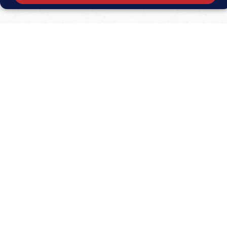
Adresa školy
Ředitel školy
Meteorologická 181, 142 00
PhDr. Alexandros
Praha 4 - Libuš
Charalambidis
reditel@zsmeteo.cz
Recepce
Zástupce ředitele pro
+420 242 446 611
organizační záležitosti a
KZZV (statutární)
Kontaktní email
Mgr. Monika Exnerová
podatelna@zsmeteo.cz
monika.exnerova@zsmeteo.cz
Datová schránka
Zástupce ředitele pro 1. st
pws34we
Mgr. Renáta Sakmarová
Fakturační údaje
renata.sakmarova@zsmeteo.c
Základní škola