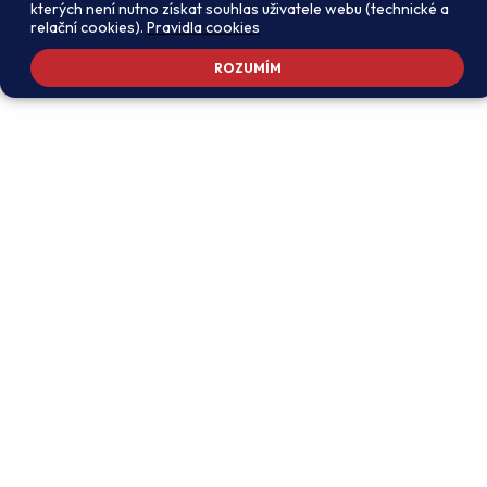
kterých není nutno získat souhlas uživatele webu (technické a
relační cookies).
Pravidla cookies
ROZUMÍM
Adresa školy
Ředitel školy
Meteorologická 181, 142 00
PhDr. Alexandros
Praha 4 - Libuš
Charalambidis
reditel@zsmeteo.cz
Recepce
Zástupce ředitele pro
+420 242 446 611
organizační záležitosti a