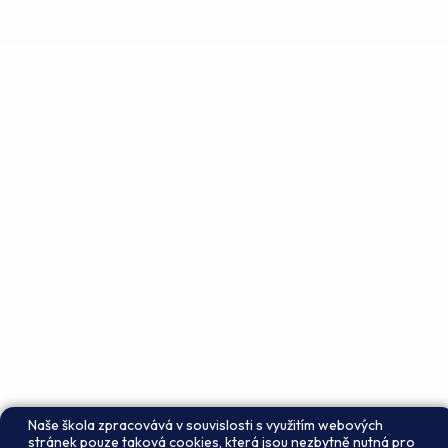
Naše škola zpracovává v souvislosti s využitím webových
stránek pouze taková cookies, která jsou nezbytně nutná pro