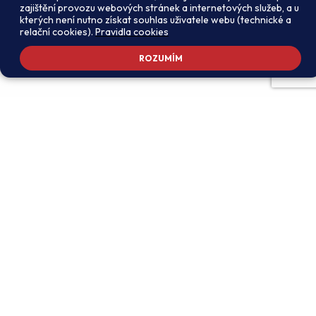
zajištění provozu webových stránek a internetových služeb, a u
kterých není nutno získat souhlas uživatele webu (technické a
relační cookies).
Pravidla cookies
ROZUMÍM
Adresa školy
Ředitel školy
Meteorologická 181, 142 00
PhDr. Alexandros
Praha 4 - Libuš
Charalambidis
reditel@zsmeteo.cz
Recepce
Zástupce ředitele pro
+420 242 446 611