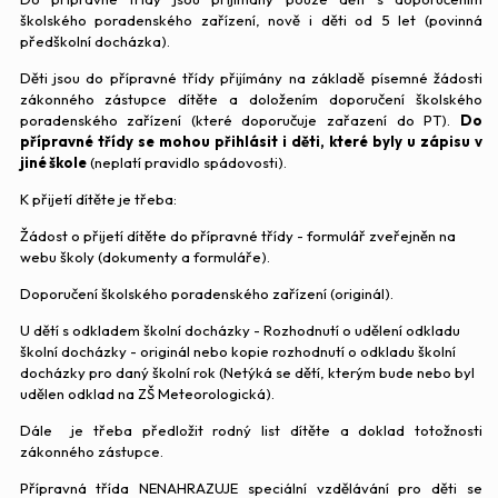
školského poradenského zařízení, nově i děti od 5 let (povinná
předškolní docházka).
Děti jsou do přípravné třídy přijímány na základě písemné žádosti
zákonného zástupce dítěte a doložením doporučení školského
poradenského zařízení (které doporučuje zařazení do PT).
Do
přípravné třídy se mohou přihlásit i děti, které byly u zápisu v
jiné škole
(neplatí pravidlo spádovosti).
K přijetí dítěte je třeba:
Žádost o přijetí dítěte do přípravné třídy - formulář zveřejněn na
webu školy (dokumenty a formuláře).
Doporučení školského poradenského zařízení (originál).
U dětí s odkladem školní docházky - Rozhodnutí o udělení odkladu
školní docházky - originál nebo kopie rozhodnutí o odkladu školní
docházky pro daný školní rok (Netýká se dětí, kterým bude nebo byl
udělen odklad na ZŠ Meteorologická).
Dále je třeba předložit rodný list dítěte a doklad totožnosti
zákonného zástupce.
Přípravná třída NENAHRAZUJE speciální vzdělávání pro děti se