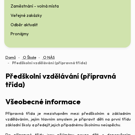
Zaměstnání - volná místa
Veřejné zakázky
Odběr aktualit
Pronájmy
Domů
O Škole
O NÁS
(aktuální)
Předškolní vzdělávání (přípravná třída)
Předškolní vzdělávání (přípravná
třída)
Všeobecné informace
Přípravná třída je mezistupněm mezi předškolním a základním
vzděláváním, jejím hlavním smyslem je připravit děti na první třídu
základní školy a předejít jejich případnému školnímu neúspěchu.
Do přípravné třídy jsou přijímány pouze děti s doporučením