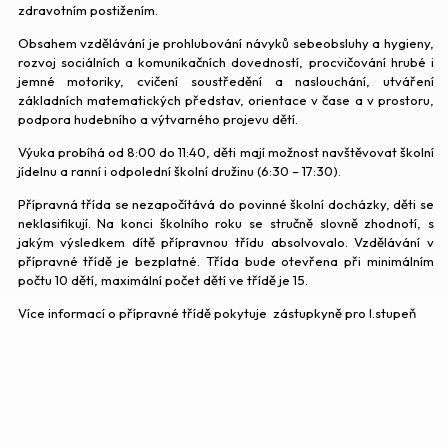
zdravotním postižením.
Obsahem vzdělávání je prohlubování návyků sebeobsluhy a hygieny,
rozvoj sociálních a komunikačních dovedností, procvičování hrubé i
jemné motoriky, cvičení soustředění a naslouchání, utváření
základních matematických představ, orientace v čase a v prostoru,
podpora hudebního a výtvarného projevu dětí.
Výuka probíhá od 8:00 do 11:40, děti mají možnost navštěvovat školní
jídelnu a ranní i odpolední školní družinu (6:30 – 17:30).
Přípravná třída se nezapočítává do povinné školní docházky, děti se
neklasifikují. Na konci školního roku se stručně slovně zhodnotí, s
jakým výsledkem dítě přípravnou třídu absolvovalo. Vzdělávání v
přípravné třídě je bezplatné. Třída bude otevřena při minimálním
počtu 10 dětí, maximální počet dětí ve třídě je 15.
Více informací o přípravné třídě pokytuje zástupkyně pro I.stupeň