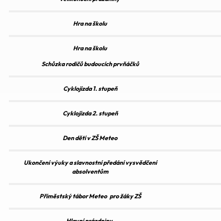
Hra na školu
Hra na školu
Schůzka rodičů budoucích prvňáčků
Cyklojízda 1. stupeň
Cyklojízda 2. stupeň
Den dětí v ZŠ Meteo
Ukončení výuky a slavnostní předání vysvědčení
absolventům
Příměstský tábor Meteo
pro žáky ZŠ
Hlavní prázdniny