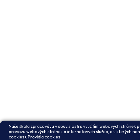
Naše škola zpracovává v souvislosti s využitím webových stránek p
provozu webových stránek a internetových služeb, a u kterých není 
cookies).
Pravidla cookies