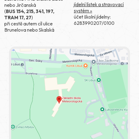
jídelní lístek a stravovací
nebo Jirčanská
systém »
(
BUS 154, 215, 341, 197,
účet školní jídelny:
TRAM 17, 27
)
6283990207/0100
při cestě autem cíl ulice
Brunelova nebo Skalská