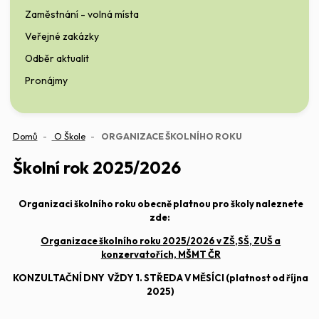
Zaměstnání - volná místa
Veřejné zakázky
Odběr aktualit
Pronájmy
(aktuální)
Domů
O Škole
ORGANIZACE ŠKOLNÍHO ROKU
Školní rok 2025/2026
Organizaci školního roku obecně platnou pro školy naleznete
zde:
Organizace školního roku 2025/2026 v ZŠ,SŠ, ZUŠ a
konzervatořích, MŠMT ČR
KONZULTAČNÍ DNY VŽDY 1. STŘEDA V MĚSÍCI (platnost od října
2025)