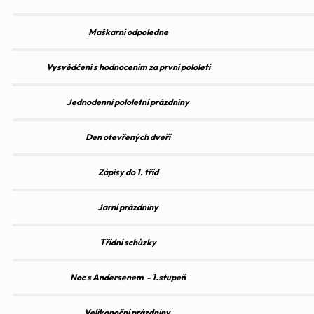
Maškarní odpoledne
Vysvědčení s hodnocením za první pololetí
Jednodenní pololetní prázdniny
Den otevřených dveří
Zápisy do 1. tříd
Jarní prázdniny
Třídní schůzky
Noc s Andersenem - 1.stupeň
Velikonoční prázdniny