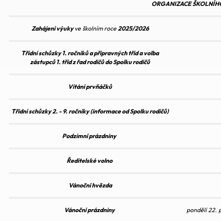
ORGANIZACE ŠKOLNÍHO
Zahájení výuky
ve školním roce
2025/2026
Třídní schůzky 1. ročníků a přípravných tříd a volba
zástupců 1. tříd z řad rodičů do Spolku rodičů
Vítání prvňáčků
Třídní schůzky 2. - 9. ročníky (informace od Spolku rodičů)
Podzimní prázdniny
Ředitelské volno
Vánoční hvězda
Vánoční prázdniny
pondělí 22. 