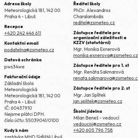
Adresa školy
Ředitel školy
Meteorologická 181, 142 00
PhDr. Alexandros
Praha 4 - Libuš
Charalambidis
reditel@zsmeteo.cz
Recepce
Zástupce ředitele pro
+420 242 446 611
organizační záležitosti a
KZZV (statutární)
Kontaktní email
Mgr. Monika Exnerová
podatelna@zsmeteo.cz
monika.exnerova@zsmeteo.cz
Datová schránka
Zástupce ředitele pro 1. st
pws34we
Mgr. Renáta Sakmarová
Fakturační údaje
renata.sakmarova@zsmeteo.c
Základní škola
Zástupce ředitele pro 2. st
Meteorologická
Mgr. Jan Splítek
Meteorologická 181, 142 00
jan.splitek@zsmeteo.cz
Praha 4 - Libuš
IČ: 60437910
Školní jídelna
Nejsme plátci DPH.
Milan Beneš - vedoucí
číslo účtu: 55039041/0100
vedoucisj@zsmeteo.cz
+420 605 796 758
Kudy k nám
zastávka MHD Sídliště Libuš