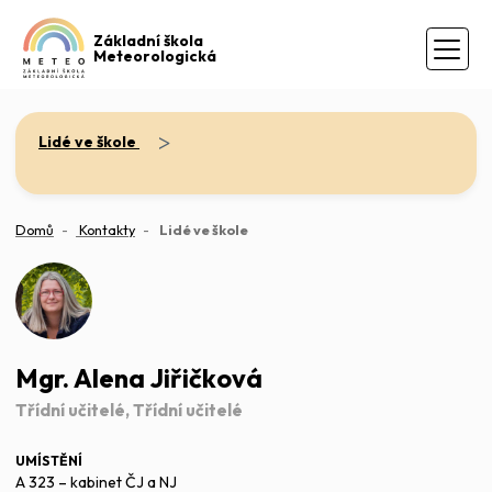
Základní škola
Meteorologická
>
Lidé ve škole
(aktuální)
Domů
Kontakty
Lidé ve škole
Mgr. Alena Jiřičková
Třídní učitelé, Třídní učitelé
UMÍSTĚNÍ
A 323 – kabinet ČJ a NJ