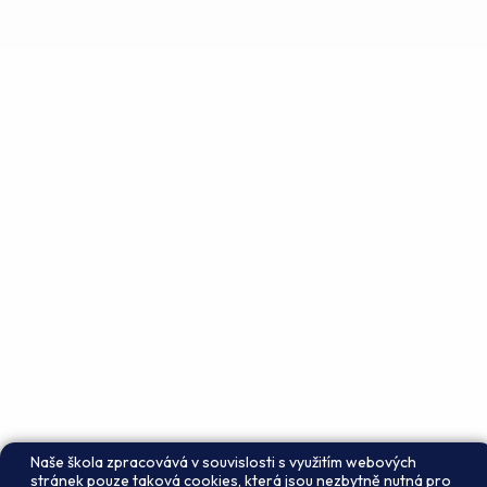
Naše škola zpracovává v souvislosti s využitím webových
stránek pouze taková cookies, která jsou nezbytně nutná pro