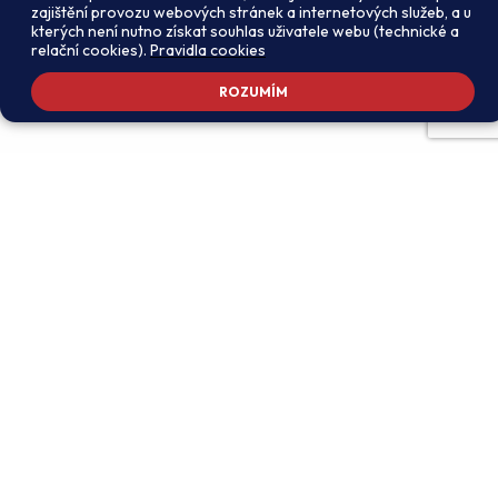
zajištění provozu webových stránek a internetových služeb, a u
kterých není nutno získat souhlas uživatele webu (technické a
relační cookies).
Pravidla cookies
ROZUMÍM
Adresa školy
Ředitel školy
Meteorologická 181, 142 00
PhDr. Alexandros
Praha 4 - Libuš
Charalambidis
reditel@zsmeteo.cz
Recepce
Zástupce ředitele pro
+420 242 446 611