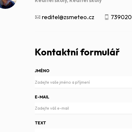
Ředitel školy, Ředitel školy
reditel@zsmeteo.cz
739020
Kontaktní formulář
JMÉNO
E-MAIL
TEXT