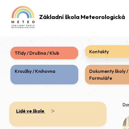
Základní škola
Meteorologická
Kontakty
Třídy / Družina / Klub
Kroužky / Knihovna
Dokumenty školy /
Formuláře
Do
>
Lidé ve škole