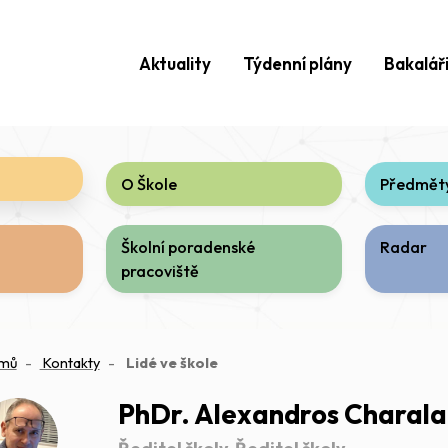
Aktuality
Týdenní plány
Bakalář
O Škole
Předměty
Školní poradenské
Radar
pracoviště
(aktuální)
mů
Kontakty
Lidé ve škole
PhDr. Alexandros Charala