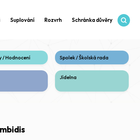
i
Suplování
Rozvrh
Schránka důvěry
 / Hodnocení
Spolek / Školská rada
Jídelna
mbidis