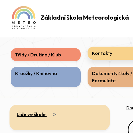
Základní škola
Meteorologická
Kontakty
Třídy / Družina / Klub
Kroužky / Knihovna
Dokumenty školy /
Formuláře
Do
>
Lidé ve škole