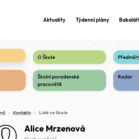
Aktuality
Týdenní plány
Bakalář
O Škole
Předměty
Školní poradenské
Radar
pracoviště
(aktuální)
mů
Kontakty
Lidé ve škole
Alice Mrzenová