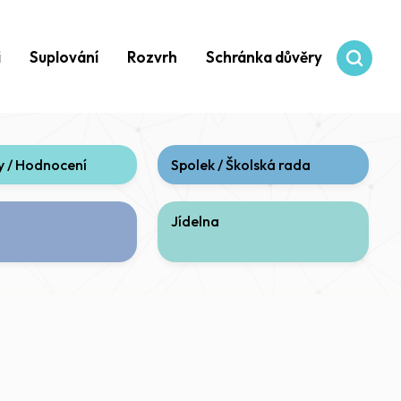
i
Suplování
Rozvrh
Schránka důvěry
 / Hodnocení
Spolek / Školská rada
Jídelna