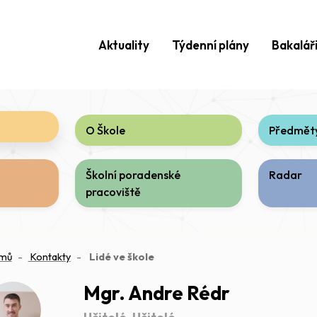
Aktuality
Týdenní plány
Bakalář
O Škole
Předměty
Školní poradenské
Radar
pracoviště
(aktuální)
mů
Kontakty
Lidé ve škole
Mgr. Andre Rédr