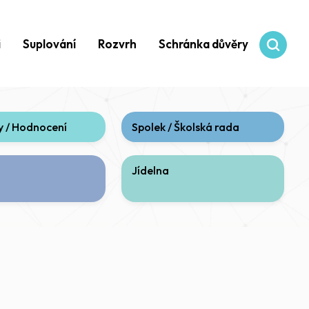
i
Suplování
Rozvrh
Schránka důvěry
 / Hodnocení
Spolek / Školská rada
Jídelna