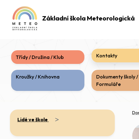
Základní škola
Meteorologická
Kontakty
Třídy / Družina / Klub
Kroužky / Knihovna
Dokumenty školy /
Formuláře
Do
>
Lidé ve škole