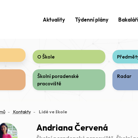
Aktuality
Týdenní plány
Bakalář
O Škole
Předměty
Školní poradenské
Radar
pracoviště
(aktuální)
mů
Kontakty
Lidé ve škole
Andriana Červená