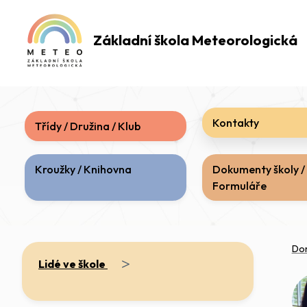
Základní škola
Meteorologická
Kontakty
Třídy / Družina / Klub
Kroužky / Knihovna
Dokumenty školy /
Formuláře
Do
>
Lidé ve škole