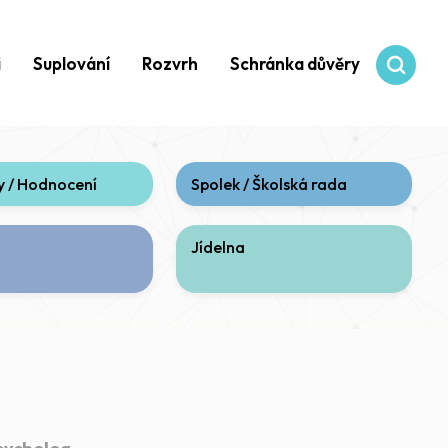
i
Suplování
Rozvrh
Schránka důvěry
 / Hodnocení
Spolek / Školská rada
Jídelna