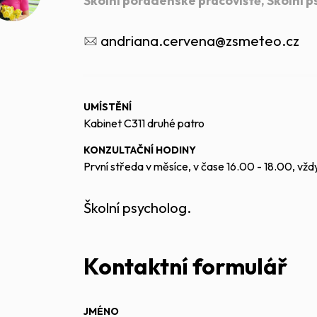
Školní poradenské pracoviště, Školní 
andriana.cervena@zsmeteo.cz
UMÍSTĚNÍ
Kabinet C311 druhé patro
KONZULTAČNÍ HODINY
První středa v měsíce, v čase 16.00 - 18.00, vž
Školní psycholog.
Kontaktní formulář
JMÉNO