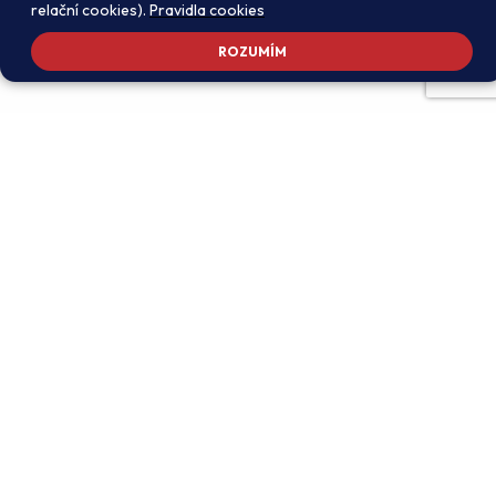
relační cookies).
Pravidla cookies
ROZUMÍM
Adresa školy
Ředitel školy
Meteorologická 181, 142 00
PhDr. Alexandros
Praha 4 - Libuš
Charalambidis
reditel@zsmeteo.cz
Recepce
Zástupce ředitele pro
+420 242 446 611
organizační záležitosti a
KZZV (statutární)
Kontaktní email