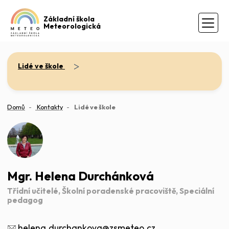
Základní škola
Meteorologická
>
Lidé ve škole
(aktuální)
Domů
Kontakty
Lidé ve škole
Mgr. Helena Durchánková
Třídní učitelé, Školní poradenské pracoviště, Speciální
pedagog
helena.durchankova@zsmeteo.cz