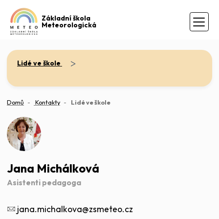
Základní škola
Meteorologická
>
Lidé ve škole
(aktuální)
Domů
Kontakty
Lidé ve škole
Jana Michálková
Asistenti pedagoga
jana.michalkova@zsmeteo.cz