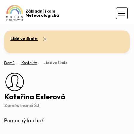
Základní škola
Meteorologická
>
Lidé ve škole
(aktuální)
Domů
Kontakty
Lidé ve škole
Kateřina Exlerová
Zaměstnanci ŠJ
Pomocný kuchař