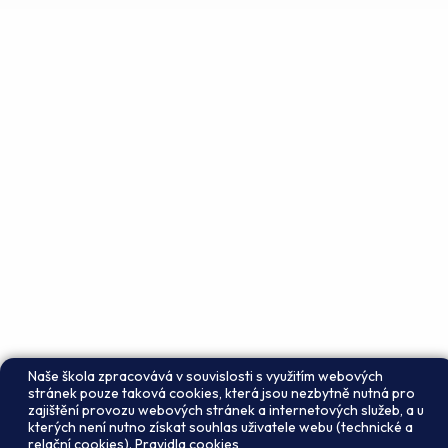
Naše škola zpracovává v souvislosti s využitím webových
stránek pouze taková cookies, která jsou nezbytně nutná pro
zajištění provozu webových stránek a internetových služeb, a u
kterých není nutno získat souhlas uživatele webu (technické a
relační cookies).
Pravidla cookies