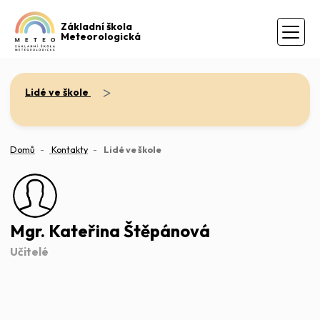
Základní škola
Meteorologická
>
Lidé ve škole
(aktuální)
Domů
Kontakty
Lidé ve škole
Mgr. Kateřina Štěpánová
Učitelé