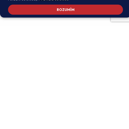
ROZUMÍM
Adresa školy
Ředitel školy
Meteorologická 181, 142 00
PhDr. Alexandros
Praha 4 - Libuš
Charalambidis
reditel@zsmeteo.cz
Recepce
Zástupce ředitele pro
+420 242 446 611
organizační záležitosti a
KZZV (statutární)
Kontaktní email
Mgr. Monika Exnerová
podatelna@zsmeteo.cz