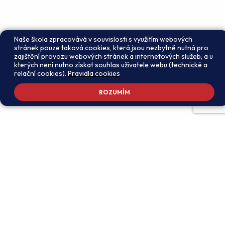
Naše škola zpracovává v souvislosti s využitím webových
stránek pouze taková cookies, která jsou nezbytně nutná pro
zajištění provozu webových stránek a internetových služeb, a u
kterých není nutno získat souhlas uživatele webu (technické a
relační cookies).
Pravidla cookies
ROZUMÍM
Adresa školy
Ředitel školy