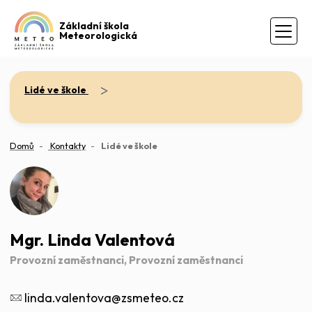
Základní škola
Meteorologická
>
Lidé ve škole
(aktuální)
Domů
Kontakty
Lidé ve škole
Mgr. Linda Valentová
Provozní zaměstnanci, Provozní zaměstnanci
linda.valentova@zsmeteo.cz