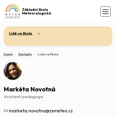
Základní škola
Meteorologická
>
Lidé ve škole
(aktuální)
Domů
Kontakty
Lidé ve škole
Markéta Novotná
Asistenti pedagoga
marketa.novotna@zsmeteo.cz