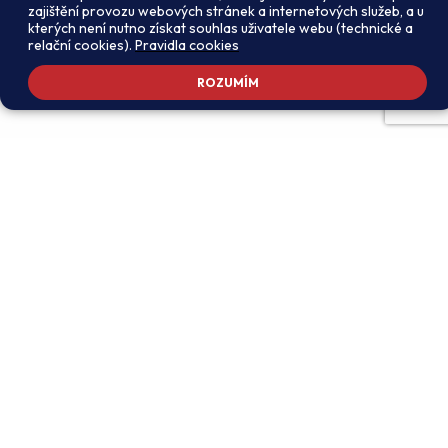
zajištění provozu webových stránek a internetových služeb, a u
kterých není nutno získat souhlas uživatele webu (technické a
relační cookies).
Pravidla cookies
ROZUMÍM
Adresa školy
Ředitel školy
Meteorologická 181, 142 00
PhDr. Alexandros
Praha 4 - Libuš
Charalambidis
reditel@zsmeteo.cz
Recepce
Zástupce ředitele pro
+420 242 446 611