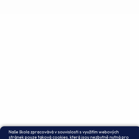
Naše škola zpracovává v souvislosti s využitím webových
stránek pouze taková cookies, která jsou nezbytně nutná pro