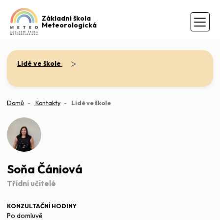
Základní škola
Meteorologická
>
Lidé ve škole
(aktuální)
Domů
Kontakty
Lidé ve škole
Soňa Čániová
Třídní učitelé
KONZULTAČNÍ HODINY
Po domluvě