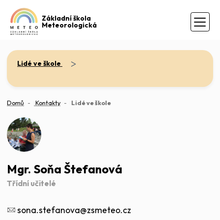
Základní škola
Meteorologická
>
Lidé ve škole
(aktuální)
Domů
Kontakty
Lidé ve škole
Mgr. Soňa Štefanová
Třídní učitelé
sona.stefanova@zsmeteo.cz