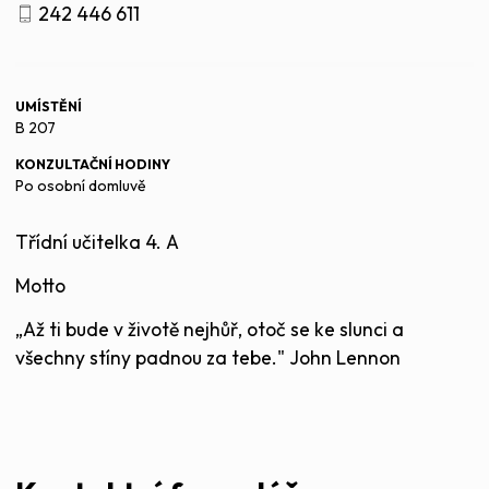
242 446 611
UMÍSTĚNÍ
B 207
KONZULTAČNÍ HODINY
Po osobní domluvě
Třídní učitelka 4. A
Motto
„Až ti bude v životě nejhůř, otoč se ke slunci a
všechny stíny padnou za tebe." John Lennon