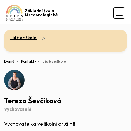
Základní škola
Meteorologická
>
Lidé ve škole
(aktuální)
Domů
Kontakty
Lidé ve škole
Tereza Ševčíková
Vychovatelé
Vychovatelka ve školní družině