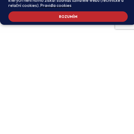
kterých není nutno získat souhlas uživatele webu (technické a
relační cookies).
Pravidla cookies
ROZUMÍM
Adresa školy
Ředitel školy
Meteorologická 181, 142 00
PhDr. Alexandros
Praha 4 - Libuš
Charalambidis
reditel@zsmeteo.cz
Recepce
Zástupce ředitele pro
+420 242 446 611
organizační záležitosti a
KZZV (statutární)
Kontaktní email