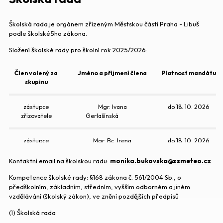
Školská rada je orgánem zřízeným Městskou částí Praha - Libuš
podle školské5ho zákona.
Složení školské rady pro školní rok 2025/2026:
Člen volený za
Jméno a příjmení člena
Platnost mandátu
skupinu
zástupce
Mgr. Ivana
do 18. 10. 2026
zřizovatele
Gerlašínská
zástupce
Mgr. Bc. Irena
do 18. 10. 2026
zřizovatele
Vejsadová
Kontaktní email na školskou radu:
monika.bukovska@zsmeteo.cz
zástupce
Mgr. Kateřina Horáková,
do 18. 10. 2026
Kompetence školské rady: §168 zákona č. 561/2004 Sb., o
zřizovatele
Ph.D
předškolním, základním, středním, vyšším odborném a jiném
vzdělávání (školský zákon), ve znění pozdějších předpisů
zákonný zástupce
Mgr. Zuzana Krausová,
do 1. 10. 2028
(1) Školská rada
PhD.