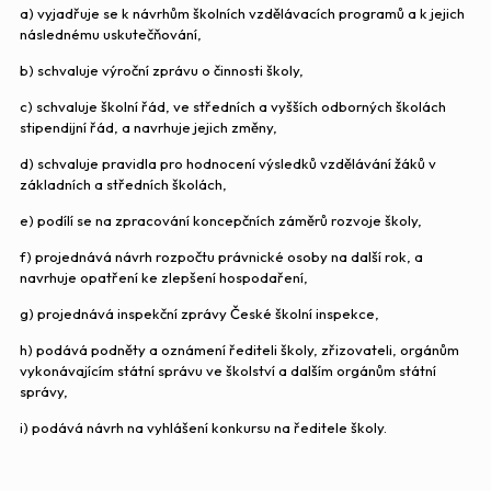
a) vyjadřuje se k návrhům školních vzdělávacích programů a k jejich
následnému uskutečňování,
zákonný zástupce
Petr Skuček
do 1. 10. 2028
b) schvaluje výroční zprávu o činnosti školy,
zákonný zástupce
mjr. MUDr. Eliška
do 1. 10. 2028
c) schvaluje školní řád, ve středních a vyšších odborných školách
Kupcová
stipendijní řád, a navrhuje jejich změny,
d) schvaluje pravidla pro hodnocení výsledků vzdělávání žáků v
pedagog -
Monika Bukovská
do 1. 10. 2028
základních a středních školách,
předseda
e) podílí se na zpracování koncepčních záměrů rozvoje školy,
pedagog
Ing.Filip Starosta, Ph.D
do 1. 10. 2028
f) projednává návrh rozpočtu právnické osoby na další rok, a
navrhuje opatření ke zlepšení hospodaření,
pedagog
Mgr. Petr Dvořák
do 1. 10. 2028
g) projednává inspekční zprávy České školní inspekce,
h) podává podněty a oznámení řediteli školy, zřizovateli, orgánům
vykonávajícím státní správu ve školství a dalším orgánům státní
správy,
i) podává návrh na vyhlášení konkursu na ředitele školy.