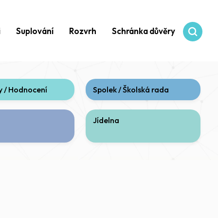
i
Suplování
Rozvrh
Schránka důvěry
 / Hodnocení
Spolek / Školská rada
Jídelna
í)