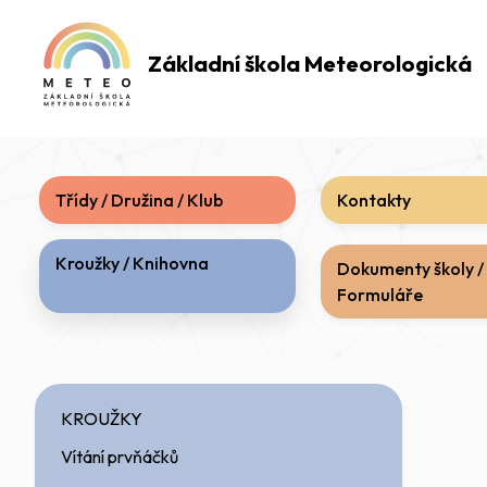
Základní škola
Meteorologická
Třídy / Družina / Klub
Kontakty
Kroužky / Knihovna
Dokumenty školy /
Formuláře
KROUŽKY
Vítání prvňáčků