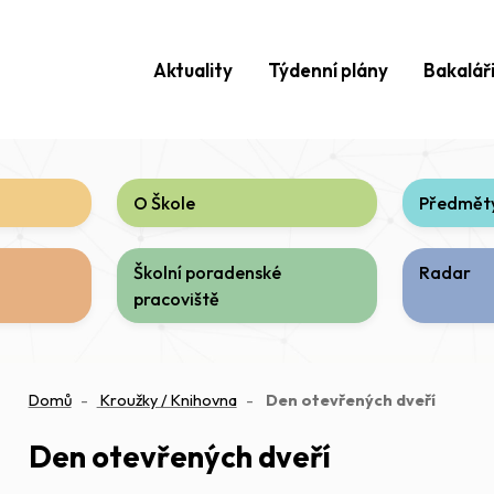
Aktuality
Týdenní plány
Bakalář
O Škole
Předměty
Školní poradenské
Radar
pracoviště
(aktuáln
Domů
Kroužky / Knihovna
Den otevřených dveří
Den otevřených dveří