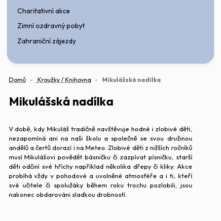
Charitativní akce
Zimní ozdravný pobyt
Zahraniční zájezdy
(aktuální)
Domů
Kroužky / Knihovna
Mikulášská nadílka
Mikulášská nadílka
V době, kdy Mikuláš tradičně navštěvuje hodné i zlobivé děti,
nezapomíná ani na naši školu a společně se svou družinou
andělů a čertů dorazí i na Meteo. Zlobivé děti z nižších ročníků
musí Mikulášovi povědět básničku či zazpívat písničku, starší
děti odčiní své hříchy například několika dřepy či kliky. Akce
probíhá vždy v pohodové a uvolněné atmosféře a i ti, kteří
své učitele či spolužáky během roku trochu pozlobili, jsou
nakonec obdarováni sladkou drobností.