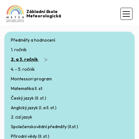
Základní škola
Meteorologická
Předměty a hodnocení
1. ročník
>
2. a 3. ročník
4. - 5. ročník
Montessori program
Matematika II. st.
Český jazyk (II. st.)
Anglický jazyk (I. a II. st.)
2. cizí jazyk
Společenskovědní předměty (II.st.)
Přírodní vědy (II. st.)