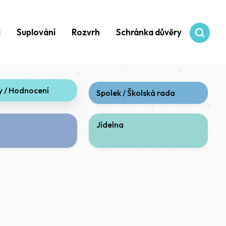
i
Suplování
Rozvrh
Schránka důvěry
 / Hodnocení
Spolek / Školská rada
Jídelna
í)