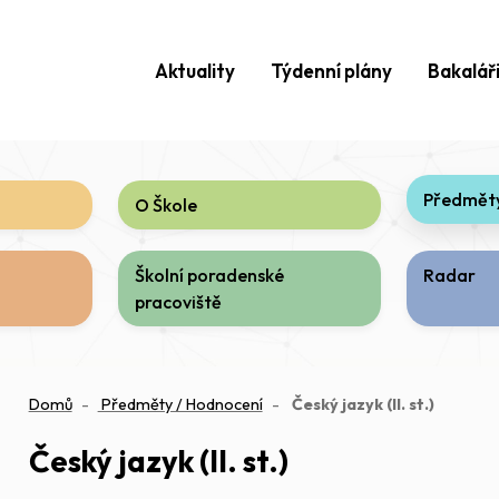
Aktuality
Týdenní plány
Bakalář
Předměty
O Škole
Školní poradenské
Radar
pracoviště
(aktuáln
Domů
Předměty / Hodnocení
Český jazyk (II. st.)
Český jazyk (II. st.)