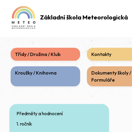
Základní škola
Meteorologická
Třídy / Družina / Klub
Kontakty
Kroužky / Knihovna
Dokumenty školy /
Formuláře
Předměty a hodnocení
1. ročník