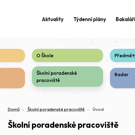
Aktuality
Týdenní plány
Bakalář
O Škole
Předměty
Školní poradenské
Radar
pracoviště
(aktuální)
Domů
Školní poradenské pracoviště
Úvod
Školní poradenské pracoviště