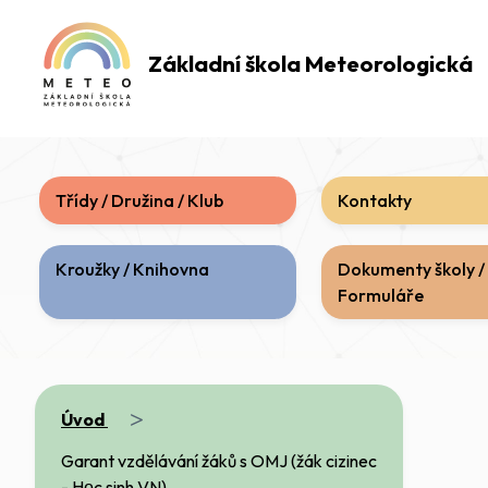
Základní škola
Meteorologická
Třídy / Družina / Klub
Kontakty
Kroužky / Knihovna
Dokumenty školy /
Formuláře
>
Úvod
Garant vzdělávání žáků s OMJ (žák cizinec
- Học sinh VN)