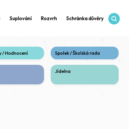
i
Suplování
Rozvrh
Schránka důvěry
 / Hodnocení
Spolek / Školská rada
Jídelna