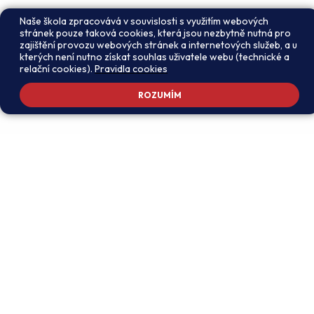
Naše škola zpracovává v souvislosti s využitím webových
stránek pouze taková cookies, která jsou nezbytně nutná pro
zajištění provozu webových stránek a internetových služeb, a u
kterých není nutno získat souhlas uživatele webu (technické a
relační cookies).
Pravidla cookies
ROZUMÍM
Adresa školy
Ředitel školy
Meteorologická 181, 142 00
PhDr. Alexandros
Praha 4 - Libuš
Charalambidis
reditel@zsmeteo.cz
Recepce