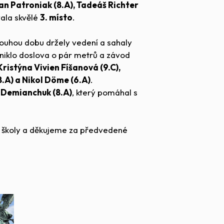
n Patroniak (8.A), Tadeáš Richter
ala skvělé
3. místo
.
louhou dobu držely vedení a sahaly
 uniklo doslova o pár metrů a závod
Kristýna Vivien Fíšanová (9.C),
.A) a Nikol Döme (6.A)
.
 Demianchuk (8.A)
, který pomáhal s
 školy a děkujeme za předvedené