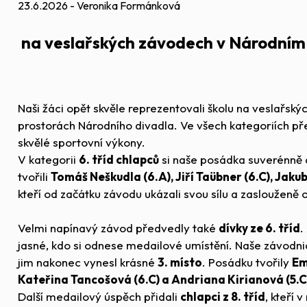
23.6.2026 - Veronika Formánková
na veslařských závodech v Národním
Naši žáci opět skvěle reprezentovali školu na veslařský
prostorách Národního divadla. Ve všech kategoriích p
skvělé sportovní výkony.
V kategorii
6. tříd chlapců
si naše posádka suverénně 
tvořili
Tomáš Neškudla (6.A), Jiří Taübner (6.C), Jakub
kteří od začátku závodu ukázali svou sílu a zaslouženě o
Velmi napínavý závod předvedly také
dívky ze 6. tříd
.
jasné, kdo si odnese medailové umístění. Naše závodni
jim nakonec vynesl krásné
3. místo
. Posádku tvořily
Em
Kateřina Tancošová (6.C) a Andriana Kirianová (5.C
Další medailový úspěch přidali
chlapci z 8. tříd
, kteří 