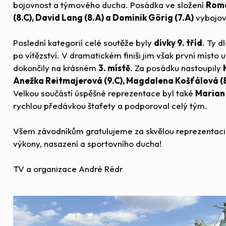
bojovnost a týmového ducha. Posádka ve složení
Roma
(8.C), David Lang (8.A) a Dominik Görig (7.A)
vybojov
Poslední kategorií celé soutěže byly
dívky 9. tříd
. Ty d
po vítězství. V dramatickém finiši jim však první místo
dokončily na krásném
3. místě
. Za posádku nastoupily
Anežka Reitmajerová (9.C), Magdalena Košťálová (8
Velkou součástí úspěšné reprezentace byl také
Marian
rychlou předávkou štafety a podporoval celý tým.
Všem závodníkům gratulujeme za skvělou reprezentaci
výkony, nasazení a sportovního ducha!
TV a organizace André Rédr