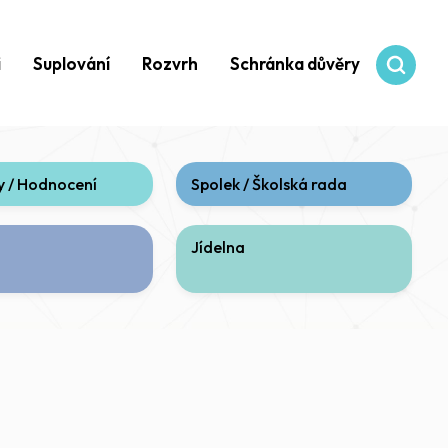
i
Suplování
Rozvrh
Schránka důvěry
 / Hodnocení
Spolek / Školská rada
Jídelna