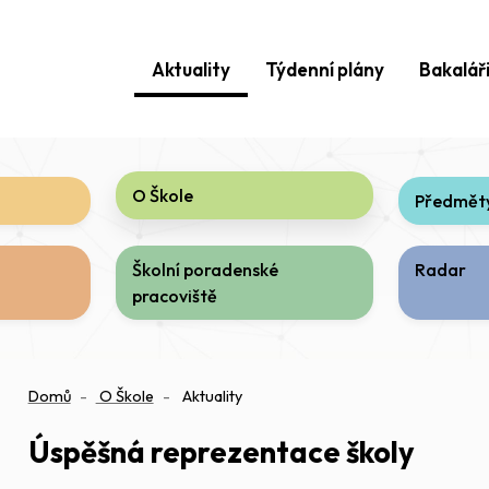
Aktuality
Týdenní plány
Bakalář
O Škole
Předměty
Školní poradenské
Radar
pracoviště
Domů
O Škole
Aktuality
Úspěšná reprezentace školy