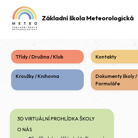
Základní škola
Meteorologická
Třídy / Družina / Klub
Kontakty
Kroužky / Knihovna
Dokumenty školy /
Formuláře
3D VIRTUÁLNÍ PROHLÍDKA ŠKOLY
O NÁS