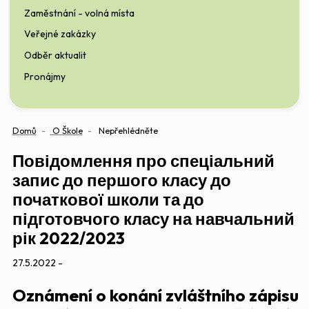
Zaměstnání - volná místa
Veřejné zakázky
Odběr aktualit
Pronájmy
Domů
O Škole
Nepřehlédněte
Повідомлення про спеціальний
запис до першого класу до
початкової школи та до
підготовчого класу на навчальний
рік 2022/2023
27.5.2022 -
Oznámení o konání zvláštního zápisu