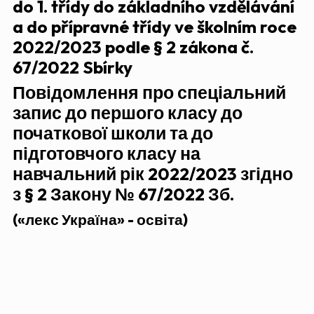
do 1. třídy do základního vzdělávání
a do přípravné třídy ve školním roce
2022/2023 podle § 2 zákona č.
67/2022 Sbírky
Повідомлення про спеціальний
запис
до першого класу
до
початкової школи та до
підготовчого класу на
навчальний рік 2022/2023 згідно
з
§ 2
Закону № 67/2022 Зб.
(«лекс Україна» - освіта)