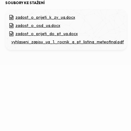
SOUBORY KE STAŽENÍ
zadost_o_prijeti_k_zv_ua.docx
zadost_o_osd_ua.docx
zadost_o_prijeti_do_pt_ua.docx
vyhlaseni_zapisu_ua_1._rocnik_a_pt_listina_meteofinal.pdf