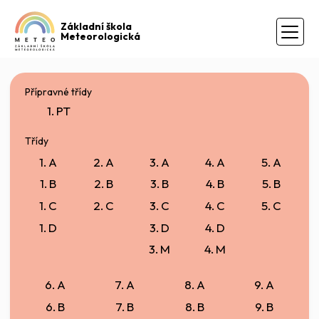
Základní škola
Meteorologická
Přípravné třídy
1. PT
Třídy
1. A
2. A
3. A
4. A
5. A
1. B
2. B
3. B
4. B
5. B
1. C
2. C
3. C
4. C
5. C
1. D
3. D
4. D
3. M
4. M
6. A
7. A
8. A
9. A
6. B
7. B
8. B
9. B