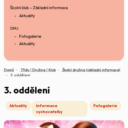
Školní klub – Základní informace
Aktuality
OMJ
Fotogalerie
Aktuality
Domů
Třídy / Družina / Klub
Školní družina (základní informace)
(aktuální)
3. oddělení
3. oddělení
Aktuality
Informace
Fotogalerie
vychovatelky