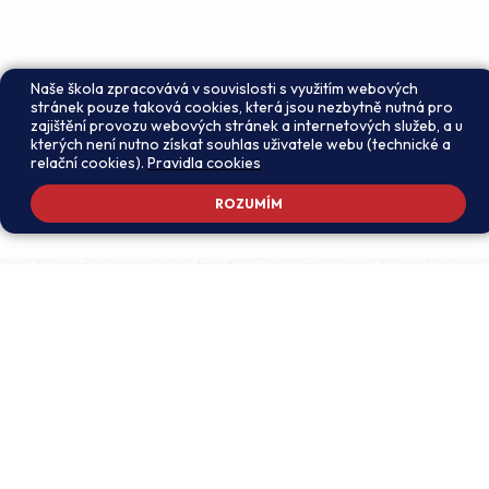
Naše škola zpracovává v souvislosti s využitím webových
stránek pouze taková cookies, která jsou nezbytně nutná pro
zajištění provozu webových stránek a internetových služeb, a u
kterých není nutno získat souhlas uživatele webu (technické a
relační cookies).
Pravidla cookies
ROZUMÍM
Adresa školy
Ředitel školy
Meteorologická 181, 142 00
PhDr. Alexandros
Praha 4 - Libuš
Charalambidis