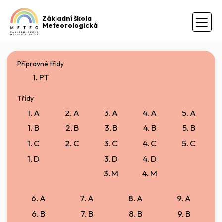
Základní škola
Meteorologická
Přípravné třídy
1. PT
Třídy
1. A
2. A
3. A
4. A
5. A
1. B
2. B
3. B
4. B
5. B
1. C
2. C
3. C
4. C
5. C
1. D
3. D
4. D
3. M
4. M
6. A
7. A
8. A
9. A
6. B
7. B
8. B
9. B