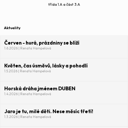
třída 1.A a část 3.A
Aktuality
Červen - hurá, prázdniny se blíží
1.6.2026 | Renata Hampelová
Květen, čas úsměvů, lásky a pohodlí
1.5.2026 | Renata Hampelová
Horská dráha jménem DUBEN
1.4.2026 | Renata Hampelová
Jaro je tu, milé děti. Nese měsíc třetí!
1.3.2026 | Renata Hampelová