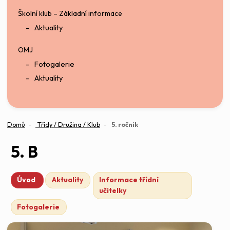
Školní klub – Základní informace
Aktuality
OMJ
Fotogalerie
Aktuality
(aktuální)
Domů
Třídy / Družina / Klub
5. ročník
5. B
Úvod
Aktuality
Informace třídní
učitelky
Fotogalerie