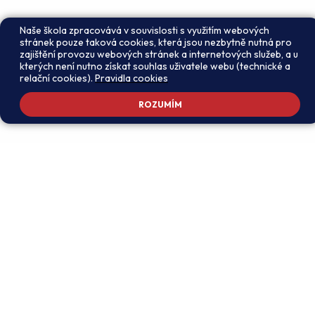
Naše škola zpracovává v souvislosti s využitím webových
stránek pouze taková cookies, která jsou nezbytně nutná pro
zajištění provozu webových stránek a internetových služeb, a u
kterých není nutno získat souhlas uživatele webu (technické a
relační cookies).
Pravidla cookies
ROZUMÍM
Adresa školy
Ředitel školy
Meteorologická 181, 142 00
PhDr. Alexandros
Praha 4 - Libuš
Charalambidis