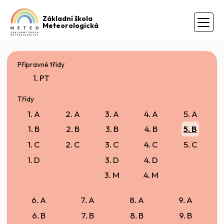
Základní škola
Meteorologická
Přípravné třídy
1. PT
Třídy
1. A
2. A
3. A
4. A
5. A
1. B
2. B
3. B
4. B
5. B
1. C
2. C
3. C
4. C
5. C
1. D
3. D
4. D
3. M
4. M
6. A
7. A
8. A
9. A
6. B
7. B
8. B
9. B