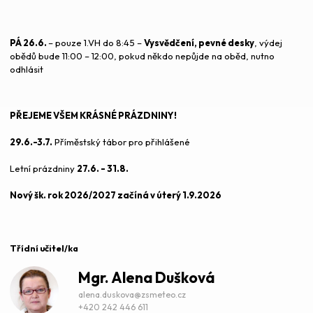
PÁ 26.6.
– pouze 1.VH do 8:45 –
Vysvědčení, pevné desky
, výdej
obědů bude 11:00 – 12:00, pokud někdo nepůjde na oběd, nutno
odhlásit
PŘEJEME VŠEM KRÁSNÉ PRÁZDNINY!
29.6.-3.7.
Příměstský tábor pro přihlášené
Letní prázdniny
27.6. - 31.8.
Nový šk. rok 2026/2027 začíná v úterý 1.9.2026
Třídní učitel/ka
Mgr.
Alena Dušková
alena.duskova@zsmeteo.cz
+420 242 446 611