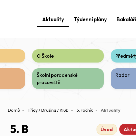
Aktuality
Týdenní plány
Bakalář
O Škole
Předměty
Školní poradenské
Radar
pracoviště
(aktuál
Domů
Třídy / Družina / Klub
5. ročník
Aktuality
5. B
Úvod
Aktua