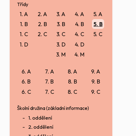
Třídy
1. A
2. A
3. A
4. A
5. A
1. B
2. B
3. B
4. B
5. B
1. C
2. C
3. C
4. C
5. C
1. D
3. D
4. D
3. M
4. M
6. A
7. A
8. A
9. A
6. B
7. B
8. B
9. B
6. C
7. C
8. C
9. C
Školní družina (základní informace)
1. oddělení
2. oddělení