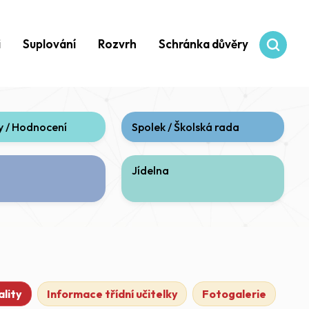
i
Suplování
Rozvrh
Schránka důvěry
 / Hodnocení
Spolek / Školská rada
Jídelna
ní)
lity
Informace třídní učitelky
Fotogalerie