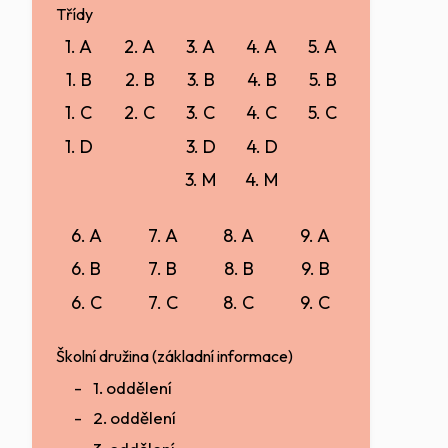
Třídy
1. A
2. A
3. A
4. A
5. A
1. B
2. B
3. B
4. B
5. B
1. C
2. C
3. C
4. C
5. C
1. D
3. D
4. D
3. M
4. M
6. A
7. A
8. A
9. A
6. B
7. B
8. B
9. B
6. C
7. C
8. C
9. C
Školní družina (základní informace)
1. oddělení
2. oddělení