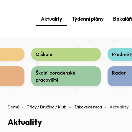
Aktuality
Týdenní plány
Bakalář
O Škole
Předměty
Školní poradenské
Radar
pracoviště
(
Domů
Třídy / Družina / Klub
Žákovská rada
Aktuality
Aktuality