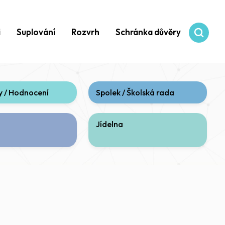
i
Suplování
Rozvrh
Schránka důvěry
 / Hodnocení
Spolek / Školská rada
Jídelna
aktuální)