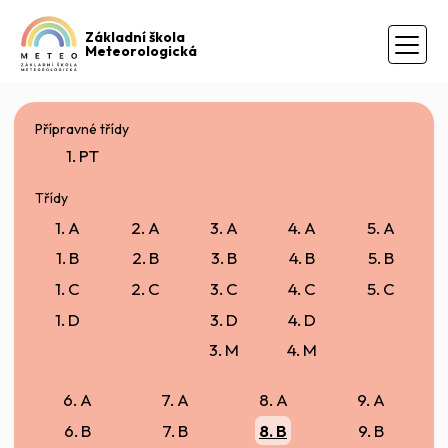
Základní škola
Meteorologická
Přípravné třídy
1. PT
Třídy
1. A
2. A
3. A
4. A
5. A
1. B
2. B
3. B
4. B
5. B
1. C
2. C
3. C
4. C
5. C
1. D
3. D
4. D
3. M
4. M
6. A
7. A
8. A
9. A
6. B
7. B
8. B
9. B