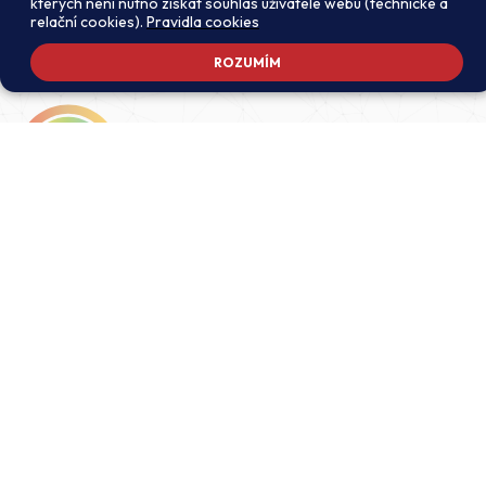
kterých není nutno získat souhlas uživatele webu (technické a
relační cookies).
Pravidla cookies
ROZUMÍM
Adresa školy
Ředitel školy
Meteorologická 181, 142 00
PhDr. Alexandros
Praha 4 - Libuš
Charalambidis
reditel@zsmeteo.cz
Recepce
Zástupce ředitele pro
+420 242 446 611
organizační záležitosti a
KZZV (statutární)
Kontaktní email
Mgr. Monika Exnerová
podatelna@zsmeteo.cz
monika.exnerova@zsmeteo.cz
Datová schránka
Zástupce ředitele pro 1. st
pws34we
Mgr. Renáta Sakmarová