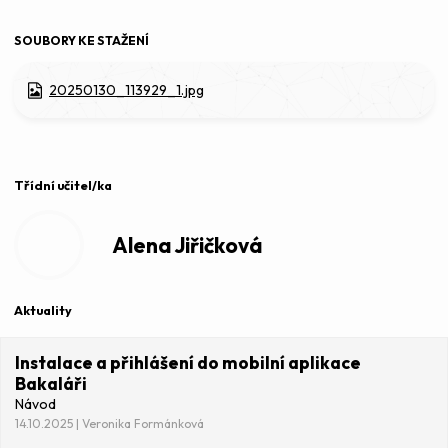
SOUBORY KE STAŽENÍ
20250130_113929_1.jpg
Třídní učitel/ka
Alena Jiřičková
Aktuality
Instalace a přihlášení do mobilní aplikace
Bakaláři
Návod
14.10.2025 | Veronika Formánková