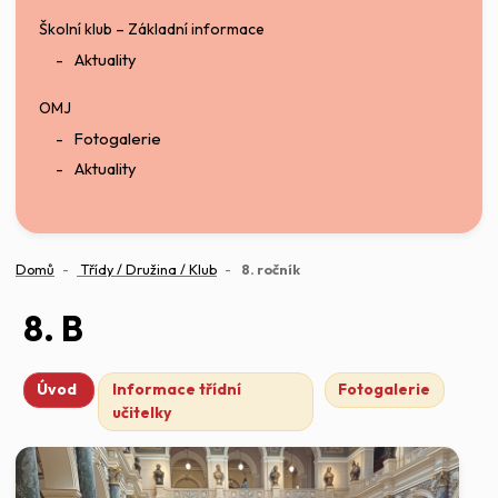
Školní klub – Základní informace
Aktuality
OMJ
Fotogalerie
Aktuality
(aktuální)
Domů
Třídy / Družina / Klub
8. ročník
8. B
Úvod
Informace třídní
Fotogalerie
učitelky