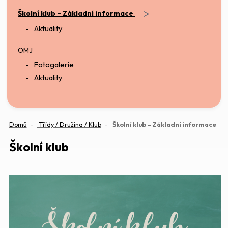
>
Školní klub – Základní informace
Aktuality
OMJ
Fotogalerie
Aktuality
(akt
Domů
Třídy / Družina / Klub
Školní klub – Základní informace
Školní klub