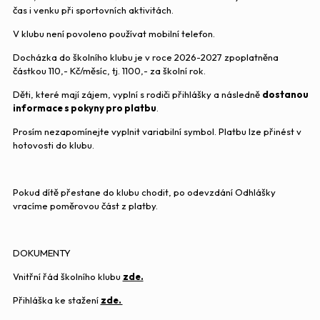
čas i venku při sportovních aktivitách.
V klubu není povoleno používat mobilní telefon.
Docházka do školního klubu je v roce 2026-2027 zpoplatněna
částkou 110,- Kč/měsíc, tj. 1100,- za školní rok.
Děti, které mají zájem, vyplní s rodiči přihlášky a následně
dostanou
informace s pokyny pro platbu
.
Prosím nezapomínejte vyplnit variabilní symbol. Platbu lze přinést v
hotovosti do klubu.
Pokud dítě přestane do klubu chodit, po odevzdání Odhlášky
vracíme poměrovou část z platby.
DOKUMENTY
Vnitřní řád školního klubu
zde.
Přihláška ke stažení
zde.