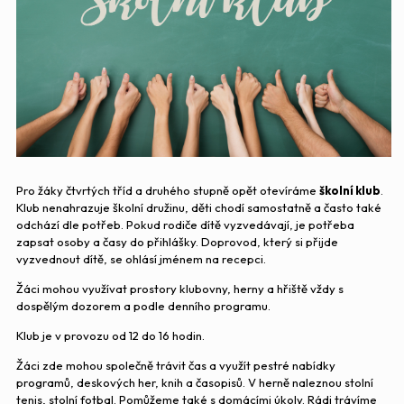
Pro žáky čtvrtých tříd a druhého stupně opět otevíráme
školní klub
.
Klub nenahrazuje školní družinu, děti chodí samostatně a často také
odchází dle potřeb. Pokud rodiče dítě vyzvedávají, je potřeba
zapsat osoby a časy do přihlášky. Doprovod, který si přijde
vyzvednout dítě, se ohlásí jménem na recepci.
Žáci mohou využívat prostory klubovny, herny a hřiště vždy s
dospělým dozorem a podle denního programu.
Klub je v provozu od 12 do 16 hodin.
Žáci zde mohou společně trávit čas a využít pestré nabídky
programů, deskových her, knih a časopisů. V herně naleznou stolní
tenis, stolní fotbal. Pomůžeme také s domácími úkoly. Rádi trávíme