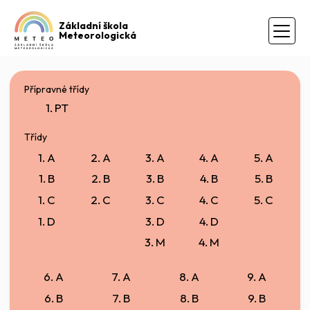
Základní škola
Meteorologická
Přípravné třídy
1. PT
Třídy
1. A
2. A
3. A
4. A
5. A
1. B
2. B
3. B
4. B
5. B
1. C
2. C
3. C
4. C
5. C
1. D
3. D
4. D
3. M
4. M
6. A
7. A
8. A
9. A
6. B
7. B
8. B
9. B