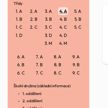
Třídy
1. A
2. A
3. A
4. A
5. A
1. B
2. B
3. B
4. B
5. B
1. C
2. C
3. C
4. C
5. C
1. D
3. D
4. D
3. M
4. M
6. A
7. A
8. A
9. A
6. B
7. B
8. B
9. B
6. C
7. C
8. C
9. C
Školní družina (základní informace)
1. oddělení
2. oddělení