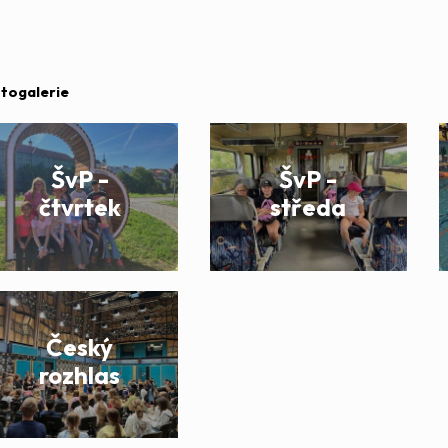
togalerie
ŠvP -
ŠvP -
čtvrtek
středa
Český
rozhlas