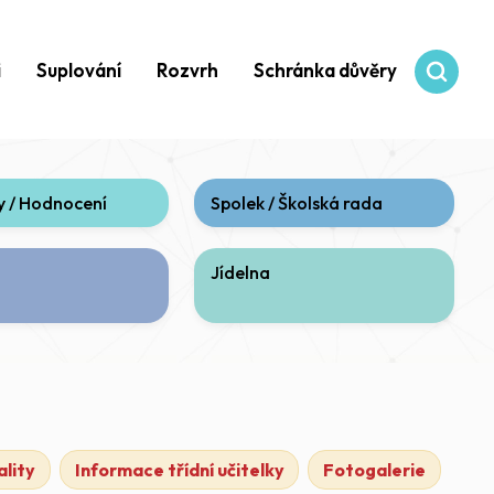
i
Suplování
Rozvrh
Schránka důvěry
 / Hodnocení
Spolek / Školská rada
Jídelna
lity
Informace třídní učitelky
Fotogalerie