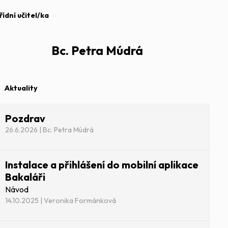
řídní učitel/ka
Bc. Petra Múdrá
Aktuality
Pozdrav
26.6.2026 | Bc. Petra Múdrá
Instalace a přihlášení do mobilní aplikace
Bakaláři
Návod
14.10.2025 | Veronika Formánková