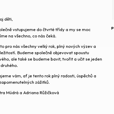
j děti,
P
olečně vstupujeme do čtvrté třídy a my se moc
šíme na všechno, co nás čeká.
 to pro nás všechny velký rok, plný nových výzev a
íležitostí. Budeme společně objevovat spoustu
vého, ale také se budeme bavit, tvořit a učit se jeden
 druhého.
ejeme vám, ať je tento rok plný radosti, úspěchů a
zapomenutelných zážitků.
tra Múdrá a Adriana Růžičková