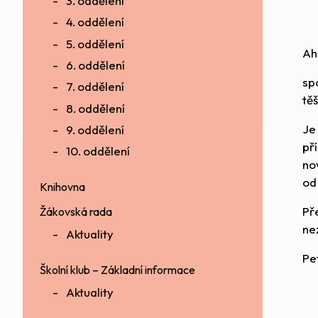
3. oddělení
4. oddělení
5. oddělení
Aho
6. oddělení
sp
7. oddělení
tě
8. oddělení
Je
9. oddělení
př
10. oddělení
no
od
Knihovna
Př
Žákovská rada
ne
Aktuality
Pe
Školní klub – Základní informace
Aktuality