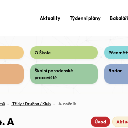
Aktuality
Týdenní plány
Bakalář
O Škole
Předměty
Školní poradenské
Radar
pracoviště
(aktuální)
mů
Třídy / Družina / Klub
4. ročník
4. A
Úvod
Aktua