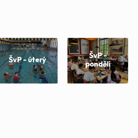
ŠvP -
ŠvP - úterý
pondělí