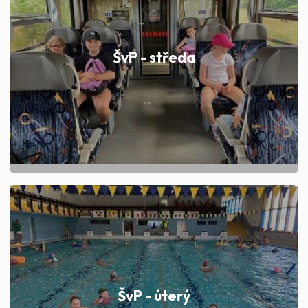
ŠvP - středa
ŠvP - úterý