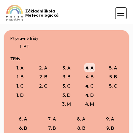
Základní škola
Meteorologická
Přípravné třídy
1. PT
Třídy
1. A
2. A
3. A
4. A
5. A
1. B
2. B
3. B
4. B
5. B
1. C
2. C
3. C
4. C
5. C
1. D
3. D
4. D
3. M
4. M
6. A
7. A
8. A
9. A
6. B
7. B
8. B
9. B