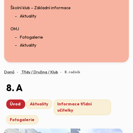
Školní klub – Základní informace
Aktuality
OMJ
Fotogalerie
Aktuality
(aktuální)
Domů
Třídy / Družina / Klub
8. ročník
8. A
Úvod
Aktuality
Informace třídní
učitelky
Fotogalerie