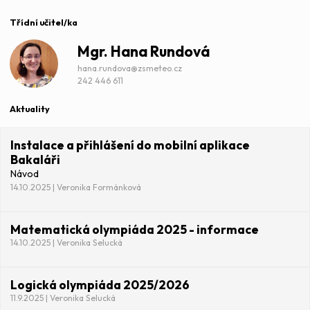
Třídní učitel/ka
Mgr.
Hana Rundová
hana.rundova@zsmeteo.cz
242 446 611
Aktuality
Instalace a přihlášení do mobilní aplikace
Bakaláři
Návod
14.10.2025 | Veronika Formánková
Matematická olympiáda 2025 - informace
14.10.2025 | Veronika Selucká
Logická olympiáda 2025/2026
11.9.2025 | Veronika Selucká