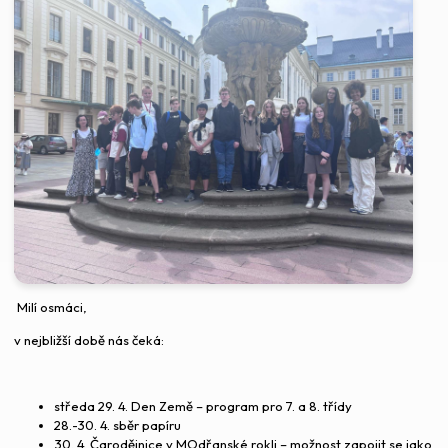
Milí osmáci,
v nejbližší době nás čeká:
středa 29. 4. Den Země – program pro 7. a 8. třídy
28.-30. 4. sběr papíru
30. 4. Čarodějnice v MOdřanské rokli – možnost zapojit se jako