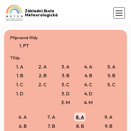
Základní škola
Meteorologická
Přípravné třídy
1. PT
Třídy
1. A
2. A
3. A
4. A
5. A
1. B
2. B
3. B
4. B
5. B
1. C
2. C
3. C
4. C
5. C
1. D
3. D
4. D
3. M
4. M
6. A
7. A
8. A
9. A
6. B
7. B
8. B
9. B