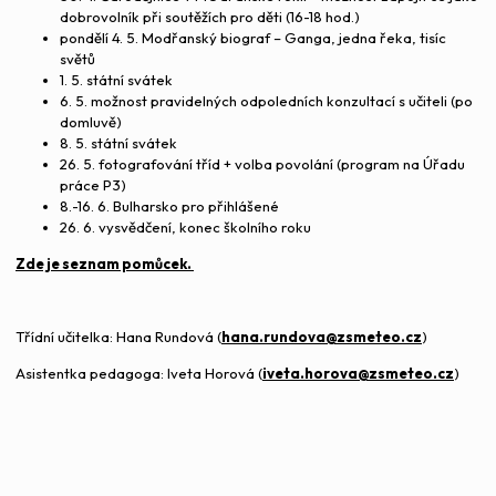
dobrovolník při soutěžích pro děti (16-18 hod.)
pondělí 4. 5. Modřanský biograf – Ganga, jedna řeka, tisíc
světů
1. 5. státní svátek
6. 5. možnost pravidelných odpoledních konzultací s učiteli (po
domluvě)
8. 5. státní svátek
26. 5. fotografování tříd + volba povolání (program na Úřadu
práce P3)
8.-16. 6. Bulharsko pro přihlášené
26. 6. vysvědčení, konec školního roku
Zde je seznam pomůcek.
Třídní učitelka: Hana Rundová (
hana.rundova@zsmeteo.cz
)
Asistentka pedagoga: Iveta Horová (
iveta.horova@zsmeteo.cz
)