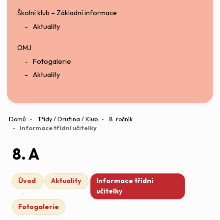
Školní klub – Základní informace
Aktuality
OMJ
Fotogalerie
Aktuality
Domů
Třídy / Družina / Klub
8. ročník
(aktuální)
Informace třídní učitelky
8. A
Úvod
Aktuality
Informace třídní
učitelky
Fotogalerie