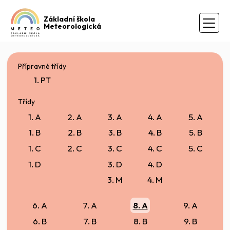
Základní škola
Meteorologická
Přípravné třídy
1. PT
Třídy
1. A
2. A
3. A
4. A
5. A
1. B
2. B
3. B
4. B
5. B
1. C
2. C
3. C
4. C
5. C
1. D
3. D
4. D
3. M
4. M
6. A
7. A
8. A
9. A
6. B
7. B
8. B
9. B