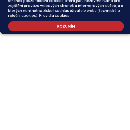
stránek pouze taková cookies, která jsou nezbytně nutná pro
zajištění provozu webových stránek a internetových služeb, a u
kterých není nutno získat souhlas uživatele webu (technické a
relační cookies).
Pravidla cookies
ROZUMÍM
Adresa školy
Ředitel školy
Meteorologická 181, 142 00
PhDr. Alexandros
Praha 4 - Libuš
Charalambidis
reditel@zsmeteo.cz
Recepce
Zástupce ředitele pro
+420 242 446 611