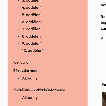
3. oddělení
no
4. oddělení
5. oddělení
Ro
6. oddělení
ús
ča
7. oddělení
8. oddělení
Al
9. oddělení
10. oddělení
Knihovna
Žákovská rada
Aktuality
Fo
Školní klub – Základní informace
Aktuality