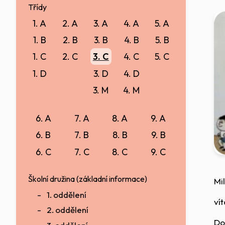
Třídy
1. A
2. A
3. A
4. A
5. A
1. B
2. B
3. B
4. B
5. B
1. C
2. C
3. C
4. C
5. C
1. D
3. D
4. D
3. M
4. M
6. A
7. A
8. A
9. A
6. B
7. B
8. B
9. B
6. C
7. C
8. C
9. C
Školní družina (základní informace)
Mil
1. oddělení
ví
2. oddělení
Do