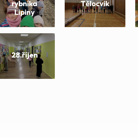
rybníka
Tělocvik
Lipiny
28.říjen