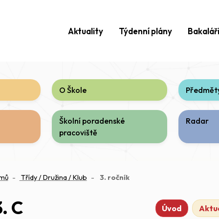
Aktuality
Týdenní plány
Bakalář
O Škole
Předměty
Školní poradenské
Radar
pracoviště
(aktuální)
mů
Třídy / Družina / Klub
3. ročník
3. C
Úvod
Aktua