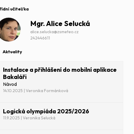
řídní učitel/ka
Mgr.
Alice Selucká
alice.selucka@zsmeteo.cz
242446611
Aktuality
Instalace a přihlášení do mobilní aplikace
Bakaláři
Návod
14.10.2025 | Veronika Formánková
Logická olympiáda 2025/2026
11.9.2025 | Veronika Selucká