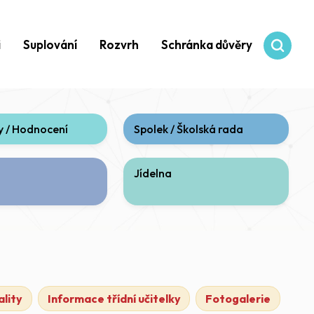
i
Suplování
Rozvrh
Schránka důvěry
 / Hodnocení
Spolek / Školská rada
Jídelna
lity
Informace třídní učitelky
Fotogalerie