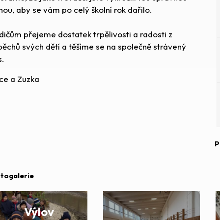
hou, aby se vám po celý školní rok dařilo.
dičům přejeme dostatek trpělivosti a radosti z
pěchů svých dětí a těšíme se na společně strávený
s.
ice a Zuzka
P
togalerie
Výlov