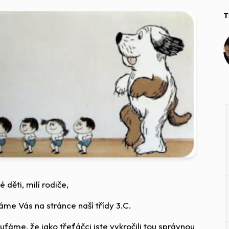
T
é děti, milí rodiče,
táme Vás na stránce naší třídy 3.C.
ufáme, že jako třeťáčci jste vykročili tou správnou