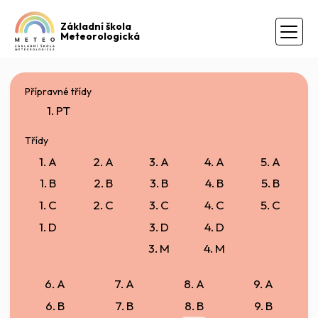
Základní škola
Meteorologická
Přípravné třídy
1. PT
Třídy
1. A
2. A
3. A
4. A
5. A
1. B
2. B
3. B
4. B
5. B
1. C
2. C
3. C
4. C
5. C
1. D
3. D
4. D
3. M
4. M
6. A
7. A
8. A
9. A
6. B
7. B
8. B
9. B