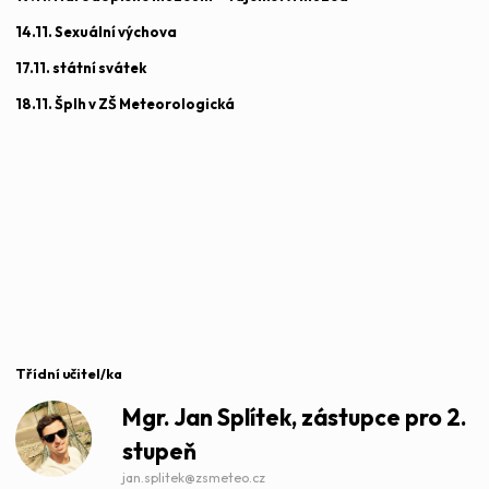
14.11. Sexuální výchova
17.11. státní svátek
18.11. Šplh v ZŠ Meteorologická
Třídní učitel/ka
Mgr.
Jan Splítek,
zástupce pro 2.
stupeň
jan.splitek@zsmeteo.cz