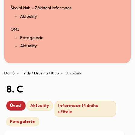
Školní klub – Základní informace
Aktuality
OMJ
Fotogalerie
Aktuality
(aktuální)
Domů
Třídy / Družina / Klub
8. ročník
8. C
Úvod
Aktuality
Informace třídního
učitele
Fotogalerie