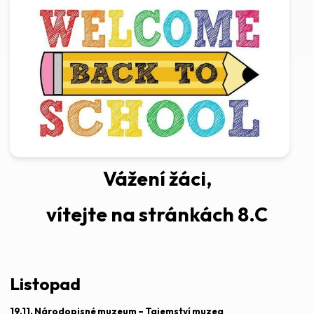
Vážení žáci,
vítejte na stránkách 8.C
Listopad
19.11.
Národopisné muzeum – Tajemství muzea