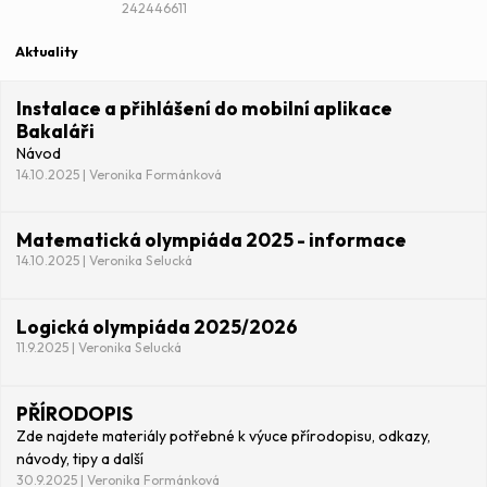
242446611
Aktuality
Instalace a přihlášení do mobilní aplikace
Bakaláři
Návod
14.10.2025 | Veronika Formánková
Matematická olympiáda 2025 - informace
14.10.2025 | Veronika Selucká
Logická olympiáda 2025/2026
11.9.2025 | Veronika Selucká
PŘÍRODOPIS
Zde najdete materiály potřebné k výuce přírodopisu, odkazy,
návody, tipy a další
30.9.2025 | Veronika Formánková