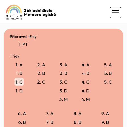
Základní škola
Meteorologická
Přípravné třídy
1. PT
Třídy
1. A
2. A
3. A
4. A
5. A
1. B
2. B
3. B
4. B
5. B
1. C
2. C
3. C
4. C
5. C
1. D
3. D
4. D
3. M
4. M
6. A
7. A
8. A
9. A
6. B
7. B
8. B
9. B