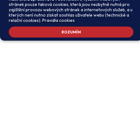
stránek pouze taková cookies, která jsou nezbytně nutná pro
zajištění provozu webových stránek a internetových služeb, a u
kterých není nutno získat souhlas uživatele webu (technické a
relační cookies).
Pravidla cookies
ROZUMÍM
Adresa školy
Ředitel školy
Meteorologická 181, 142 00
PhDr. Alexandros
Praha 4 - Libuš
Charalambidis
reditel@zsmeteo.cz
Recepce