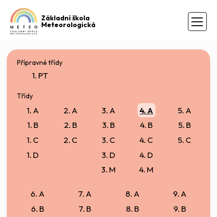
Základní škola
Meteorologická
Přípravné třídy
1. PT
Třídy
1. A
2. A
3. A
4. A
5. A
1. B
2. B
3. B
4. B
5. B
1. C
2. C
3. C
4. C
5. C
1. D
3. D
4. D
3. M
4. M
6. A
7. A
8. A
9. A
6. B
7. B
8. B
9. B