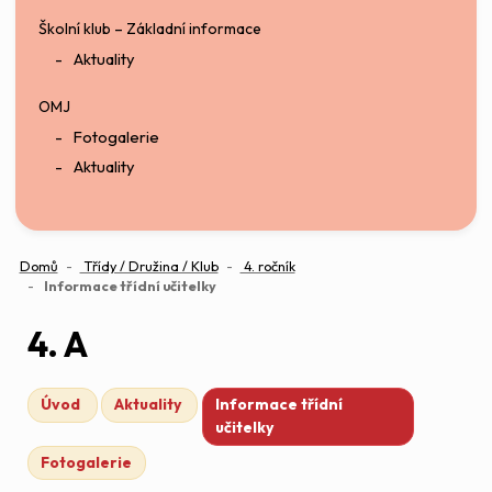
Školní klub – Základní informace
Aktuality
OMJ
Fotogalerie
Aktuality
Domů
Třídy / Družina / Klub
4. ročník
(aktuální)
Informace třídní učitelky
4. A
Úvod
Aktuality
Informace třídní
učitelky
Fotogalerie