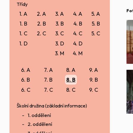
Třídy
Fo
1. A
2. A
3. A
4. A
5. A
1. B
2. B
3. B
4. B
5. B
1. C
2. C
3. C
4. C
5. C
1. D
3. D
4. D
3. M
4. M
6. A
7. A
8. A
9. A
6. B
7. B
8. B
9. B
6. C
7. C
8. C
9. C
Školní družina (základní informace)
1. oddělení
2. oddělení