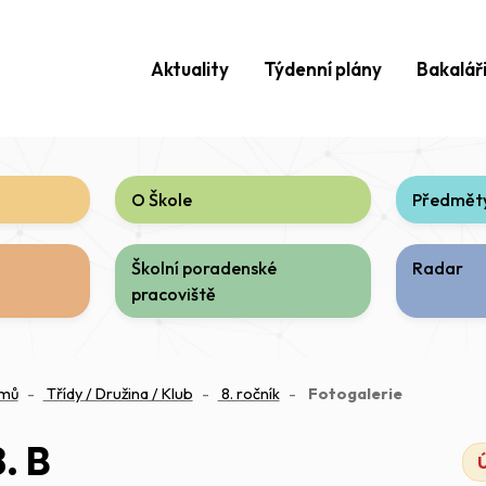
Aktuality
Týdenní plány
Bakalář
O Škole
Předměty
Školní poradenské
Radar
pracoviště
(aktuální)
mů
Třídy / Družina / Klub
8. ročník
Fotogalerie
8. B