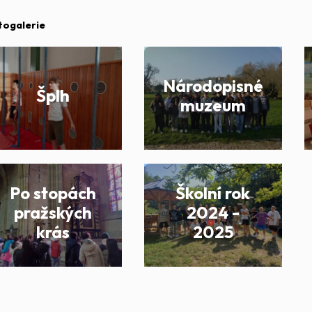
togalerie
Národopisné
Šplh
muzeum
Po stopách
Školní rok
pražských
2024 -
krás
2025