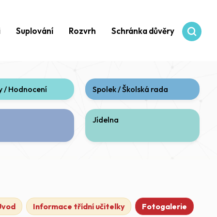
i
Suplování
Rozvrh
Schránka důvěry
 / Hodnocení
Spolek / Školská rada
Jídelna
Úvod
Informace třídní učitelky
Fotogalerie