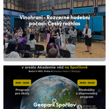
Vlnohraní - Rozverné hudební
počasí- Český rozhlas
Geopark Spořilov