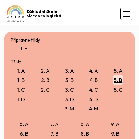
Základní škola
Meteorologická
Přípravné třídy
1. PT
Třídy
1. A
2. A
3. A
4. A
5. A
1. B
2. B
3. B
4. B
5. B
1. C
2. C
3. C
4. C
5. C
1. D
3. D
4. D
3. M
4. M
6. A
7. A
8. A
9. A
6. B
7. B
8. B
9. B