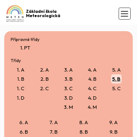
Základní škola
Meteorologická
Přípravné třídy
1. PT
Třídy
1. A
2. A
3. A
4. A
5. A
1. B
2. B
3. B
4. B
5. B
1. C
2. C
3. C
4. C
5. C
1. D
3. D
4. D
3. M
4. M
6. A
7. A
8. A
9. A
6. B
7. B
8. B
9. B