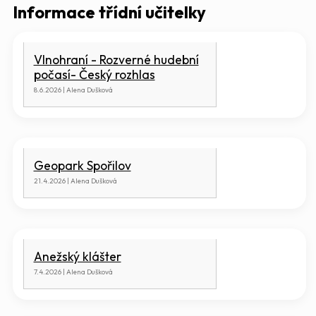
Informace třídní učitelky
Vlnohraní - Rozverné hudební
počasí- Český rozhlas
8.6.2026 | Alena Dušková
Geopark Spořilov
21.4.2026 | Alena Dušková
Anežský klášter
7.4.2026 | Alena Dušková